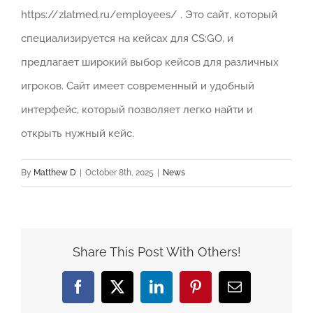
https://zlatmed.ru/employees/ . Это сайт, который
специализируется на кейсах для CS:GO, и
предлагает широкий выбор кейсов для различных
игроков. Сайт имеет современный и удобный
интерфейс, который позволяет легко найти и
открыть нужный кейс.
By
Matthew D
|
October 8th, 2025
|
News
Share This Post With Others!
Facebook
X
LinkedIn
Pinterest
Email