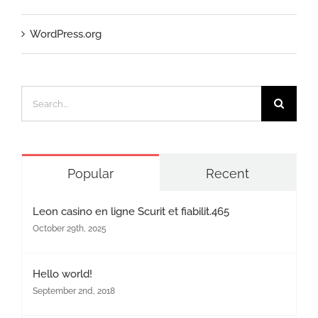
WordPress.org
Search
for:
Popular
Recent
Leon casino en ligne Scurit et fiabilit.465
October 29th, 2025
Hello world!
September 2nd, 2018