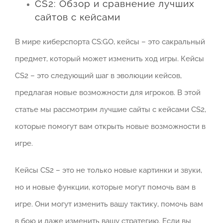
CS2: Обзор и сравнение лучших
сайтов с кейсами
В мире киберспорта CS:GO, кейсы – это сакральный
предмет, который может изменить ход игры. Кейсы
CS2 – это следующий шаг в эволюции кейсов,
предлагая новые возможности для игроков. В этой
статье мы рассмотрим лучшие сайты с кейсами CS2,
которые помогут вам открыть новые возможности в
игре.
Кейсы CS2 – это не только новые картинки и звуки,
но и новые функции, которые могут помочь вам в
игре. Они могут изменить вашу тактику, помочь вам
в бою и даже изменить вашу стратегию. Если вы