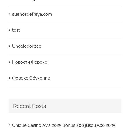
suenosdefreya.com
test
Uncategorized
Новости Форекс
Форекс Обучение
Recent Posts
Unique Casino Avis 2025 Bonus 200 jusqu 500.2695