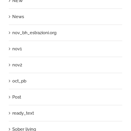
NEW
News
nov_bh_estrazioni.org
nov1
nov2
oct_pb
Post
ready_text
Sober living