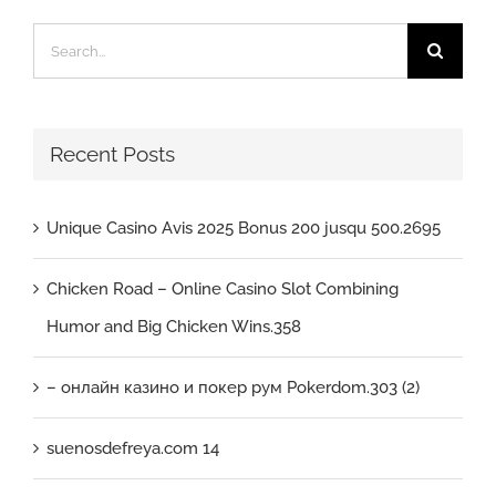
Search
for:
Recent Posts
Unique Casino Avis 2025 Bonus 200 jusqu 500.2695
Chicken Road – Online Casino Slot Combining
Humor and Big Chicken Wins.358
– онлайн казино и покер рум Pokerdom.303 (2)
suenosdefreya.com 14