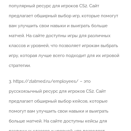
популярный ресурс для игроков CS2. Сайт
предлагает обширный выбор игр, которые помогут
вам улучшить свои навыки и выиграть больше
матчей. На сайте доступны игры для различных
классов и уровней, что позволяет игрокам выбрать
игру, которая лучше всего подходит для их игровой
стратегии.
3. https://zlatmed.ru/employees/ – это
русскоязычный ресурс для игроков CS2. Сайт
предлагает обширный выбор кейсов, которые
помогут вам улучшить свои навыки и выиграть
больше матчей. На сайте доступны кейсы для