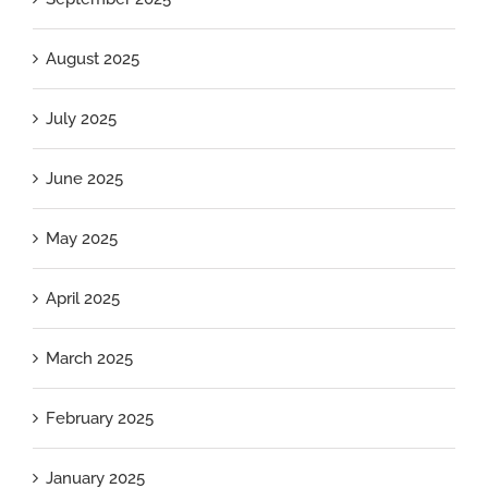
August 2025
July 2025
June 2025
May 2025
April 2025
March 2025
February 2025
January 2025