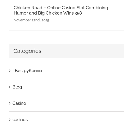
Chicken Road – Online Casino Slot Combining
Humor and Big Chicken Wins.358
November 22nd, 2025
Categories
! Без рубрики
Blog
Casino
casinos