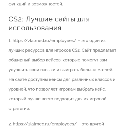
функций и возможностей.
CS2: Лучшие сайты для
использования
1. https://zlatmed.ru/employees/ – это один из
лучших ресурсов для игроков CS2. Сайт предлагает
обширный выбор кейсов, которые помогут вам
улучшить свои навыки и выиграть больше матчей.
На сайте доступны кейсы для различных классов и
уровней, что позволяет игрокам выбрать кейс,
который лучше всего подходит для их игровой
стратегии.
2. https://zlatmed.ru/employees/ – это другой