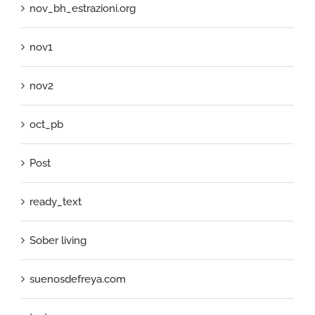
nov_bh_estrazioni.org
nov1
nov2
oct_pb
Post
ready_text
Sober living
suenosdefreya.com