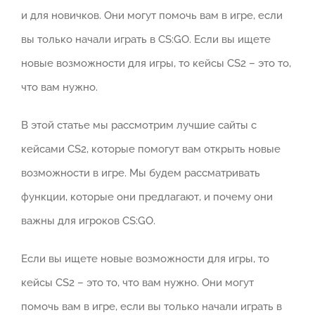
и для новичков. Они могут помочь вам в игре, если
вы только начали играть в CS:GO. Если вы ищете
новые возможности для игры, то кейсы CS2 – это то,
что вам нужно.
В этой статье мы рассмотрим лучшие сайты с
кейсами CS2, которые помогут вам открыть новые
возможности в игре. Мы будем рассматривать
функции, которые они предлагают, и почему они
важны для игроков CS:GO.
Если вы ищете новые возможности для игры, то
кейсы CS2 – это то, что вам нужно. Они могут
помочь вам в игре, если вы только начали играть в