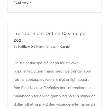
Read More
Trender inom Online Casinospel
2024
By
Matthew D
|
March 7th, 2025
|
Casino
Online casinospel håller på för att växa i
popularitet, tillsammans med nya trender som
formar spelupplevelsen. Enligt enligt rapport
från Statista 2024 förväntas den internationella
marknaden för online gambling nå 100 miljarder
dollar, vilket visar vid den växande efterfrågan på