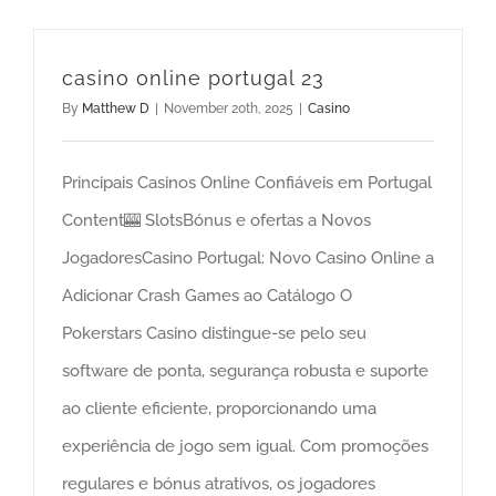
casino online portugal 23
By
Matthew D
|
November 20th, 2025
|
Casino
Principais Casinos Online Confiáveis em Portugal
Content🎰 SlotsBónus е оfеrtаs а Nоvоs
JоgаdоrеsCasino Portugal: Novo Casino Online a
Adicionar Crash Games ao Catálogo O
Pokerstars Casino distingue-se pelo seu
software de ponta, segurança robusta e suporte
ao cliente eficiente, proporcionando uma
experiência de jogo sem igual. Com promoções
regulares e bónus atrativos, os jogadores