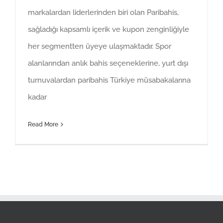
markalardan liderlerinden biri olan Paribahis,
sağladığı kapsamlı içerik ve kupon zenginliğiyle
her segmentten üyeye ulaşmaktadır. Spor
alanlarından anlık bahis seçeneklerine, yurt dışı
turnuvalardan paribahis Türkiye müsabakalarına
kadar
Read More