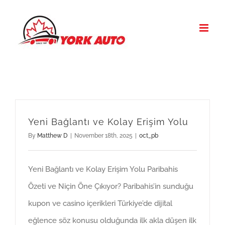
Skip
to
content
Yeni Bağlantı ve Kolay Erişim Yolu
By
Matthew D
|
November 18th, 2025
|
oct_pb
Yeni Bağlantı ve Kolay Erişim Yolu Paribahis
Özeti ve Niçin Öne Çıkıyor? Paribahis’in sunduğu
kupon ve casino içerikleri Türkiye’de dijital
eğlence söz konusu olduğunda ilk akla düşen ilk