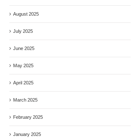
August 2025
July 2025
June 2025
May 2025
April 2025
March 2025
February 2025
January 2025