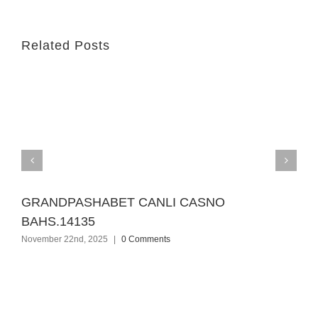
Related Posts
GRANDPASHABET CANLI CASNO
BAHS.14135
November 22nd, 2025
|
0 Comments