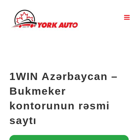
Skip
to
content
1WIN Azərbaycan –
Bukmeker
kontorunun rəsmi
saytı