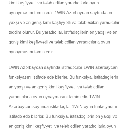
kimi kəşfiyyətli və tələb edilən yaradıcılarla oyun
oynaymasını təmin edir. 1WIN Azərbaycan saytında ən
yaxşı və ən geniş kimi kəşfiyyətli və tələb edilən yaradıcılar
təqdim olunur. Bu yaradıcılar, istifadəçilərin ən yaxşı və ən
geniş kimi kəşfiyyətli və tələb edilən yaradıcılarla oyun
oynaymasını təmin edir.
1WIN Azərbaycan saytında istifadəçilər 1WIN azerbaycan
funksiyasını istifadə edə bilərlər. Bu funksiya, istifadəçilərin
ən yaxşı və ən geniş kimi kəşfiyyətli və tələb edilən
yaradıcılarla oyun oynaymasını təmin edir. 1WIN
Azərbaycan saytında istifadəçilər 1WIN oyna funksiyasını
istifadə edə bilərlər. Bu funksiya, istifadəçilərin ən yaxşı və
ən geniş kimi kəşfiyyətli və tələb edilən yaradıcılarla oyun