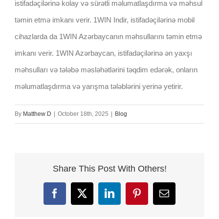
istifadəçilərinə kolay və sürətli məlumatlaşdırma və məhsul
təmin etmə imkanı verir. 1WIN Indir, istifadəçilərinə mobil
cihazlarda da 1WIN Azərbaycanın məhsullarını təmin etmə
imkanı verir. 1WIN Azərbaycan, istifadəçilərinə ən yaxşı
məhsulları və tələbə məsləhətlərini təqdim edərək, onların
məlumatlaşdırma və yarışma tələblərini yerinə yetirir.
By
Matthew D
|
October 18th, 2025
|
Blog
Share This Post With Others!
Facebook
X
LinkedIn
Pinterest
Email