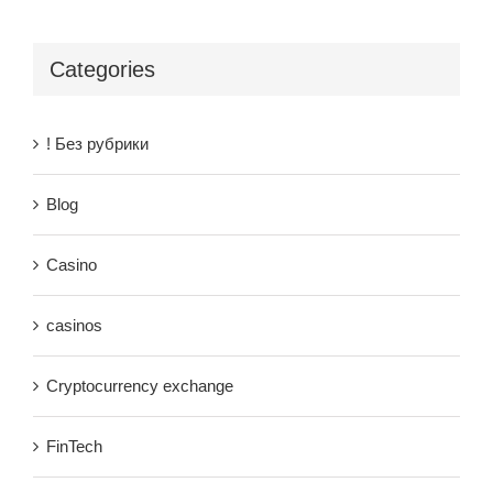
Categories
! Без рубрики
Blog
Casino
casinos
Cryptocurrency exchange
FinTech