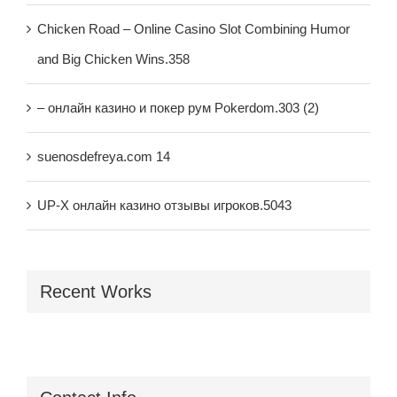
Chicken Road – Online Casino Slot Combining Humor
and Big Chicken Wins.358
– онлайн казино и покер рум Pokerdom.303 (2)
suenosdefreya.com 14
UP-X онлайн казино отзывы игроков.5043
Recent Works