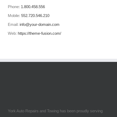
Phone:
1.800.458.556
Mobile:
552.720.546.210
Email:
info@your-domain.com
Web:
https://theme-fusion.com/
York Auto Repairs and Towing has been proudly serving