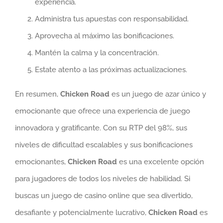
experiencia.
Administra tus apuestas con responsabilidad.
Aprovecha al máximo las bonificaciones.
Mantén la calma y la concentración.
Estate atento a las próximas actualizaciones.
En resumen,
Chicken Road
es un juego de azar único y
emocionante que ofrece una experiencia de juego
innovadora y gratificante. Con su RTP del 98%, sus
niveles de dificultad escalables y sus bonificaciones
emocionantes,
Chicken Road
es una excelente opción
para jugadores de todos los niveles de habilidad. Si
buscas un juego de casino online que sea divertido,
desafiante y potencialmente lucrativo,
Chicken Road
es