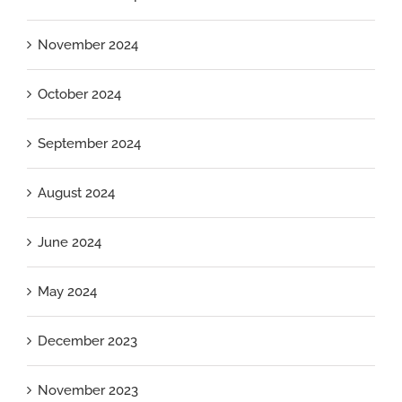
November 2024
October 2024
September 2024
August 2024
June 2024
May 2024
December 2023
November 2023