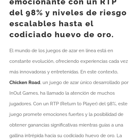
emocionante con un RTP
del 98% y niveles de riesgo
escalables hasta el
codiciado huevo de oro.
El mundo de los juegos de azar en línea está en
constante evolución, ofreciendo experiencias cada vez
más innovadoras y entretenidas. En este contexto,
Chicken Road
, un juego de azar único desarrollado por
InOut Games, ha llamado la atención de muchos
jugadores. Con un RTP (Return to Player) del 98%, este
juego promete emociones fuertes y la posibilidad de
obtener ganancias significativas mientras guías a una
gallina intrépida hacia su codiciado huevo de oro. La