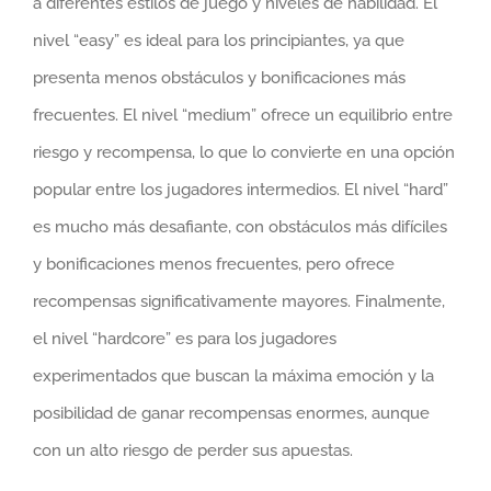
a diferentes estilos de juego y niveles de habilidad. El
nivel “easy” es ideal para los principiantes, ya que
presenta menos obstáculos y bonificaciones más
frecuentes. El nivel “medium” ofrece un equilibrio entre
riesgo y recompensa, lo que lo convierte en una opción
popular entre los jugadores intermedios. El nivel “hard”
es mucho más desafiante, con obstáculos más difíciles
y bonificaciones menos frecuentes, pero ofrece
recompensas significativamente mayores. Finalmente,
el nivel “hardcore” es para los jugadores
experimentados que buscan la máxima emoción y la
posibilidad de ganar recompensas enormes, aunque
con un alto riesgo de perder sus apuestas.