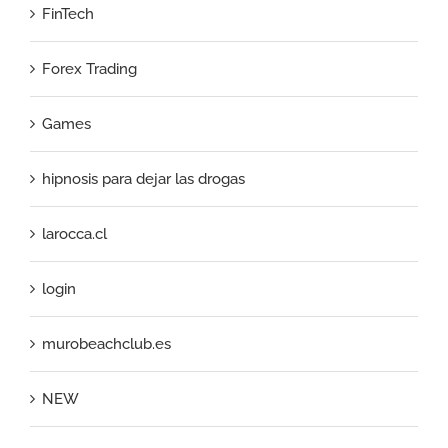
FinTech
Forex Trading
Games
hipnosis para dejar las drogas
larocca.cl
login
murobeachclub.es
NEW