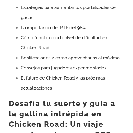
Estrategias para aumentar tus posibilidades de
ganar
La importancia del RTP del 98%
Cómo funciona cada nivel de dificultad en
Chicken Road
Bonificaciones y cómo aprovecharlas al máximo
Consejos para jugadores experimentados
El futuro de Chicken Road y las próximas
actualizaciones
Desafía tu suerte y guía a
la gallina intrépida en
Chicken Road: Un viaje