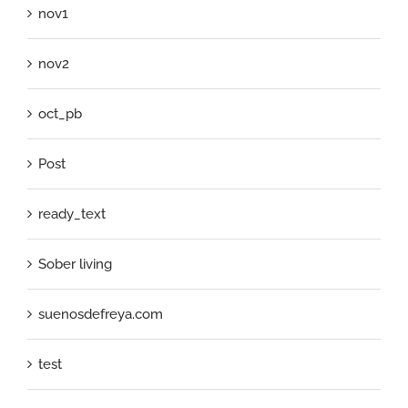
nov1
nov2
oct_pb
Post
ready_text
Sober living
suenosdefreya.com
test