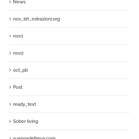
News
nov_bh_estrazioni.org
nov1
nov2
oct_pb
Post
ready_text
Sober living
suenosdefreya.com