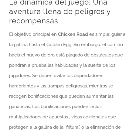
La dinámica del juego: Una
aventura llena de peligros y
recompensas
El objetivo principal en
Chicken Road
es simple: guiar a
la gallina hasta el Golden Egg. Sin embargo, el camino
hacia el huevo de oro está plagado de obstáculos que
pondrán a prueba las habilidades y la suerte de los
jugadores. Se deben evitar los depredadores
hambrientos y las trampas peligrosas, mientras se
recogen bonificaciones que pueden aumentar las
ganancias. Las bonificaciones pueden incluir
multiplicadores de apuestas , vidas adicionales que
protegen a la gallina de la “fritura”, o la eliminación de