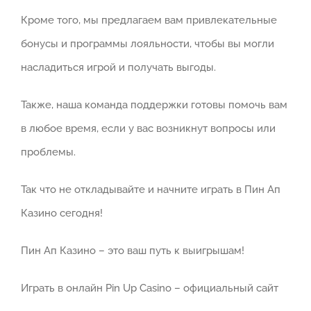
Кроме того, мы предлагаем вам привлекательные
бонусы и программы лояльности, чтобы вы могли
насладиться игрой и получать выгоды.
Также, наша команда поддержки готовы помочь вам
в любое время, если у вас возникнут вопросы или
проблемы.
Так что не откладывайте и начните играть в Пин Ап
Казино сегодня!
Пин Ап Казино – это ваш путь к выигрышам!
Играть в онлайн Pin Up Casino – официальный сайт