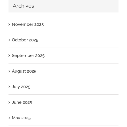
Archives
November 2025
October 2025
September 2025
August 2025
July 2025
June 2025
May 2025