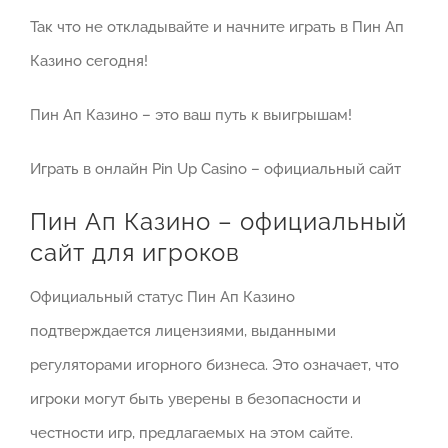
Так что не откладывайте и начните играть в Пин Ап
Казино сегодня!
Пин Ап Казино – это ваш путь к выигрышам!
Играть в онлайн Pin Up Casino – официальный сайт
Пин Ап Казино – официальный
сайт для игроков
Официальный статус Пин Ап Казино
подтверждается лицензиями, выданными
регуляторами игорного бизнеса. Это означает, что
игроки могут быть уверены в безопасности и
честности игр, предлагаемых на этом сайте.