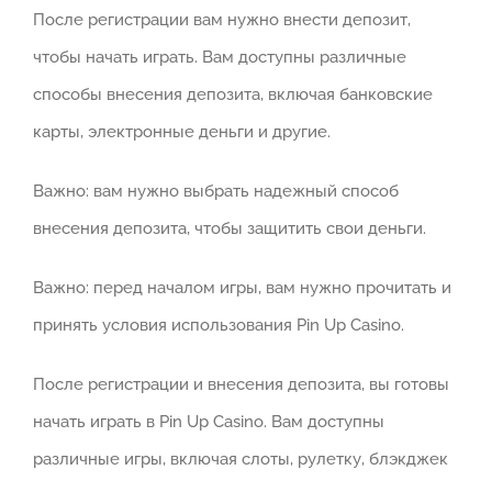
После регистрации вам нужно внести депозит,
чтобы начать играть. Вам доступны различные
способы внесения депозита, включая банковские
карты, электронные деньги и другие.
Важно: вам нужно выбрать надежный способ
внесения депозита, чтобы защитить свои деньги.
Важно: перед началом игры, вам нужно прочитать и
принять условия использования Pin Up Casino.
После регистрации и внесения депозита, вы готовы
начать играть в Pin Up Casino. Вам доступны
различные игры, включая слоты, рулетку, блэкджек