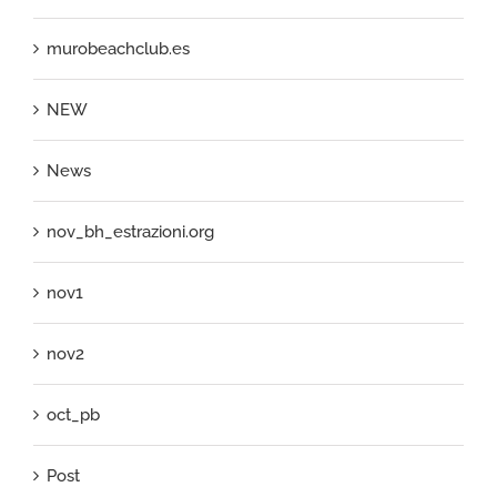
murobeachclub.es
NEW
News
nov_bh_estrazioni.org
nov1
nov2
oct_pb
Post