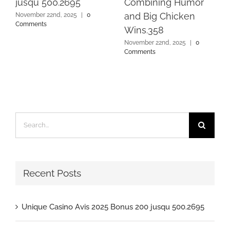
jusqu 500.2695
Combining Humor
and Big Chicken
November 22nd, 2025
|
0
Comments
Wins.358
November 22nd, 2025
|
0
Comments
Search
for:
Recent Posts
Unique Casino Avis 2025 Bonus 200 jusqu 500.2695