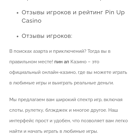
Отзывы игроков и рейтинг Pin Up
Casino
Отзывы игроков:
В поисках азарта и приключений? Тогда вы в
правильном месте!
пин ап
Казино – это
официальный онлайн-казино, где вы можете играть
в любимые игры и выиграть реальные деньги.
Мы предлагаем вам широкий спектр игр, включая
слоты, рулетку, блэкджек и многое другое. Наш
интерфейс прост и удобен, что позволяет вам легко
найти и начать играть в любимые игры.