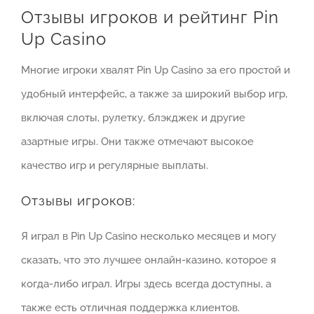
Отзывы игроков и рейтинг Pin
Up Casino
Многие игроки хвалят Pin Up Casino за его простой и
удобный интерфейс, а также за широкий выбор игр,
включая слоты, рулетку, блэкджек и другие
азартные игры. Они также отмечают высокое
качество игр и регулярные выплаты.
Отзывы игроков:
Я играл в Pin Up Casino несколько месяцев и могу
сказать, что это лучшее онлайн-казино, которое я
когда-либо играл. Игры здесь всегда доступны, а
также есть отличная поддержка клиентов.