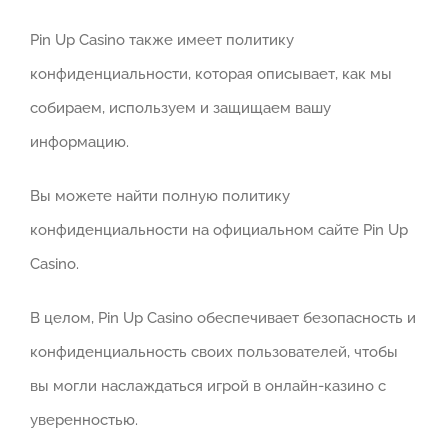
Pin Up Casino также имеет политику
конфиденциальности, которая описывает, как мы
собираем, используем и защищаем вашу
информацию.
Вы можете найти полную политику
конфиденциальности на официальном сайте Pin Up
Casino.
В целом, Pin Up Casino обеспечивает безопасность и
конфиденциальность своих пользователей, чтобы
вы могли наслаждаться игрой в онлайн-казино с
уверенностью.