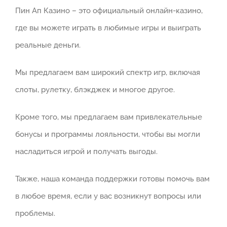
Пин Ап Казино – это официальный онлайн-казино,
где вы можете играть в любимые игры и выиграть
реальные деньги.
Мы предлагаем вам широкий спектр игр, включая
слоты, рулетку, блэкджек и многое другое.
Кроме того, мы предлагаем вам привлекательные
бонусы и программы лояльности, чтобы вы могли
насладиться игрой и получать выгоды.
Также, наша команда поддержки готовы помочь вам
в любое время, если у вас возникнут вопросы или
проблемы.