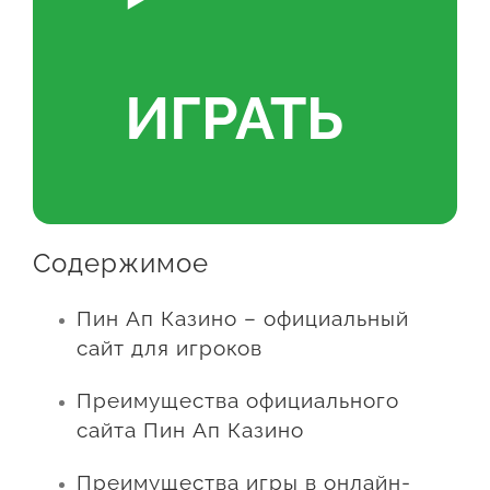
ИГРАТЬ
Содержимое
Пин Ап Казино – официальный
сайт для игроков
Преимущества официального
сайта Пин Ап Казино
Преимущества игры в онлайн-