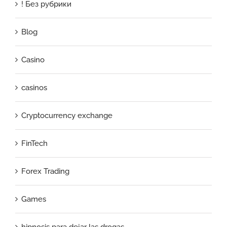
! Без рубрики
Blog
Casino
casinos
Cryptocurrency exchange
FinTech
Forex Trading
Games
hipnosis para dejar las drogas