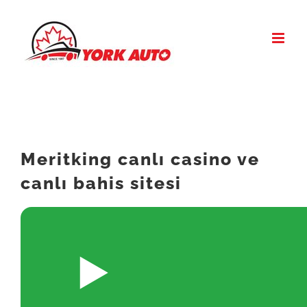
Skip
to
content
Meritking canlı casino ve
canlı bahis sitesi
▶️