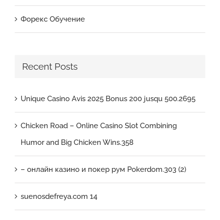
Форекс Обучение
Recent Posts
Unique Casino Avis 2025 Bonus 200 jusqu 500.2695
Chicken Road – Online Casino Slot Combining
Humor and Big Chicken Wins.358
– онлайн казино и покер рум Pokerdom.303 (2)
suenosdefreya.com 14