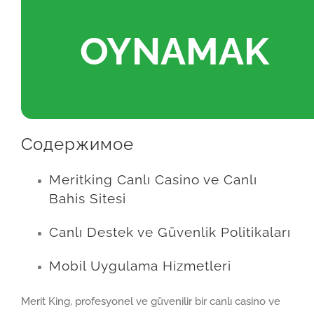
OYNAMAK
Содержимое
Meritking Canlı Casino ve Canlı
Bahis Sitesi
Canlı Destek ve Güvenlik Politikaları
Mobil Uygulama Hizmetleri
Merit King, profesyonel ve güvenilir bir canlı casino ve