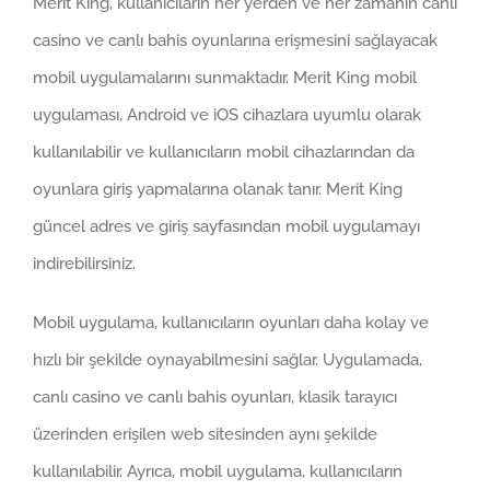
Merit King, kullanıcıların her yerden ve her zamanın canlı
casino ve canlı bahis oyunlarına erişmesini sağlayacak
mobil uygulamalarını sunmaktadır. Merit King mobil
uygulaması, Android ve iOS cihazlara uyumlu olarak
kullanılabilir ve kullanıcıların mobil cihazlarından da
oyunlara giriş yapmalarına olanak tanır. Merit King
güncel adres ve giriş sayfasından mobil uygulamayı
indirebilirsiniz.
Mobil uygulama, kullanıcıların oyunları daha kolay ve
hızlı bir şekilde oynayabilmesini sağlar. Uygulamada,
canlı casino ve canlı bahis oyunları, klasik tarayıcı
üzerinden erişilen web sitesinden aynı şekilde
kullanılabilir. Ayrıca, mobil uygulama, kullanıcıların