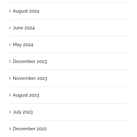
August 2024
June 2024
May 2024
December 2023
November 2023
August 2023
July 2023
December 2022