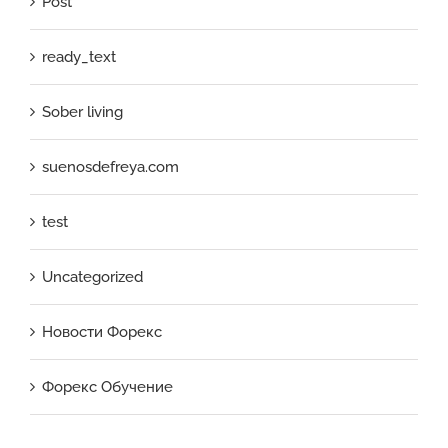
Post
ready_text
Sober living
suenosdefreya.com
test
Uncategorized
Новости Форекс
Форекс Обучение