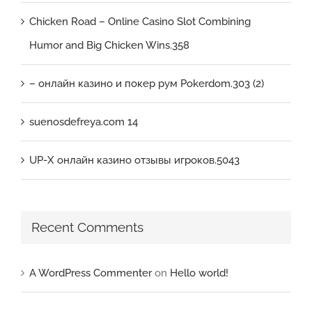
Chicken Road – Online Casino Slot Combining
Humor and Big Chicken Wins.358
– онлайн казино и покер рум Pokerdom.303 (2)
suenosdefreya.com 14
UP-X онлайн казино отзывы игроков.5043
Recent Comments
A WordPress Commenter
on
Hello world!