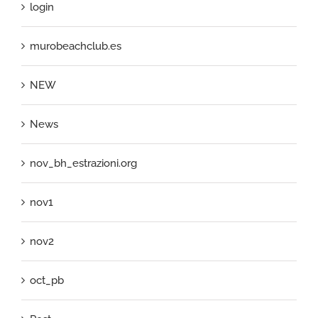
login
murobeachclub.es
NEW
News
nov_bh_estrazioni.org
nov1
nov2
oct_pb