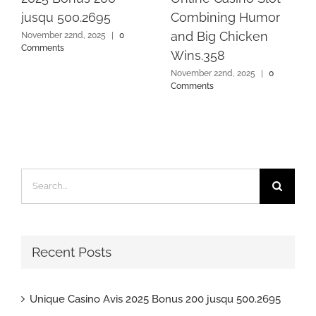
jusqu 500.2695
Combining Humor
and Big Chicken
November 22nd, 2025
|
0
Comments
Wins.358
November 22nd, 2025
|
0
Comments
Search
for:
Recent Posts
Unique Casino Avis 2025 Bonus 200 jusqu 500.2695