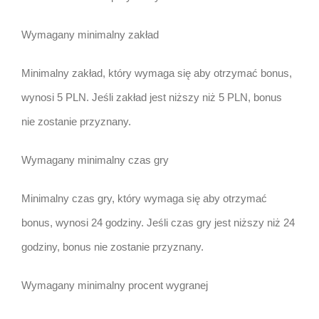
Wymagany minimalny zakład
Minimalny zakład, który wymaga się aby otrzymać bonus,
wynosi 5 PLN. Jeśli zakład jest niższy niż 5 PLN, bonus
nie zostanie przyznany.
Wymagany minimalny czas gry
Minimalny czas gry, który wymaga się aby otrzymać
bonus, wynosi 24 godziny. Jeśli czas gry jest niższy niż 24
godziny, bonus nie zostanie przyznany.
Wymagany minimalny procent wygranej