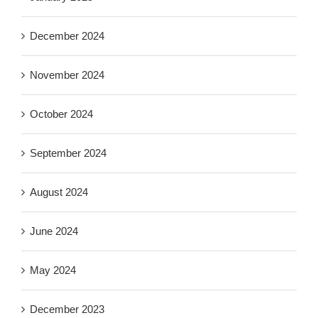
December 2024
November 2024
October 2024
September 2024
August 2024
June 2024
May 2024
December 2023