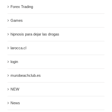
Forex Trading
Games
hipnosis para dejar las drogas
larocca.cl
login
murobeachclub.es
NEW
News