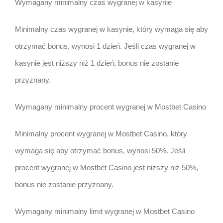
Wymagany minimalny czas wygranej w kasynie
Minimalny czas wygranej w kasynie, który wymaga się aby
otrzymać bonus, wynosi 1 dzień. Jeśli czas wygranej w
kasynie jest niższy niż 1 dzień, bonus nie zostanie
przyznany.
Wymagany minimalny procent wygranej w Mostbet Casino
Minimalny procent wygranej w Mostbet Casino, który
wymaga się aby otrzymać bonus, wynosi 50%. Jeśli
procent wygranej w Mostbet Casino jest niższy niż 50%,
bonus nie zostanie przyznany.
Wymagany minimalny limit wygranej w Mostbet Casino