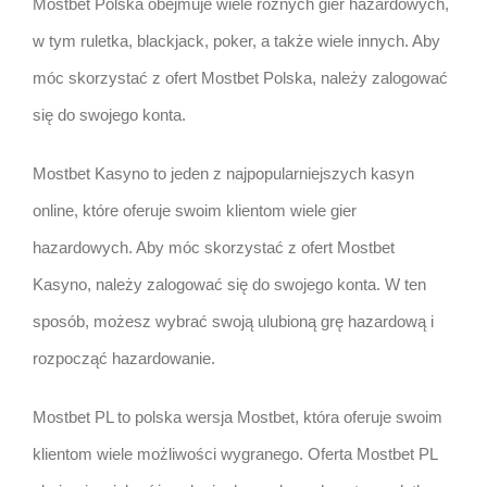
Mostbet Polska obejmuje wiele różnych gier hazardowych,
w tym ruletka, blackjack, poker, a także wiele innych. Aby
móc skorzystać z ofert Mostbet Polska, należy zalogować
się do swojego konta.
Mostbet Kasyno to jeden z najpopularniejszych kasyn
online, które oferuje swoim klientom wiele gier
hazardowych. Aby móc skorzystać z ofert Mostbet
Kasyno, należy zalogować się do swojego konta. W ten
sposób, możesz wybrać swoją ulubioną grę hazardową i
rozpocząć hazardowanie.
Mostbet PL to polska wersja Mostbet, która oferuje swoim
klientom wiele możliwości wygranego. Oferta Mostbet PL