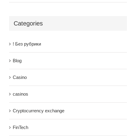
Categories
! Без рубрики
Blog
Casino
casinos
Cryptocurrency exchange
FinTech