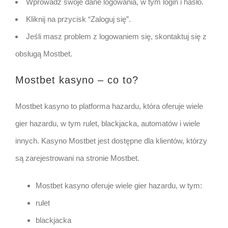
Wprowadź swoje dane logowania, w tym login i hasło.
Kliknij na przycisk “Zaloguj się”.
Jeśli masz problem z logowaniem się, skontaktuj się z
obsługą Mostbet.
Mostbet kasyno – co to?
Mostbet kasyno to platforma hazardu, która oferuje wiele
gier hazardu, w tym rulet, blackjacka, automatów i wiele
innych. Kasyno Mostbet jest dostępne dla klientów, którzy
są zarejestrowani na stronie Mostbet.
Mostbet kasyno oferuje wiele gier hazardu, w tym:
rulet
blackjacka