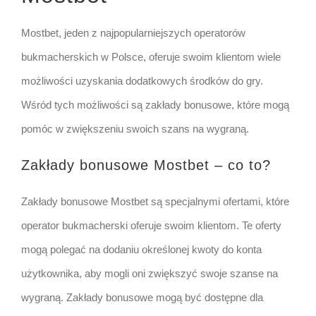
Mostbet, jeden z najpopularniejszych operatorów
bukmacherskich w Polsce, oferuje swoim klientom wiele
możliwości uzyskania dodatkowych środków do gry.
Wśród tych możliwości są zakłady bonusowe, które mogą
pomóc w zwiększeniu swoich szans na wygraną.
Zakłady bonusowe Mostbet – co to?
Zakłady bonusowe Mostbet są specjalnymi ofertami, które
operator bukmacherski oferuje swoim klientom. Te oferty
mogą polegać na dodaniu określonej kwoty do konta
użytkownika, aby mogli oni zwiększyć swoje szanse na
wygraną. Zakłady bonusowe mogą być dostępne dla