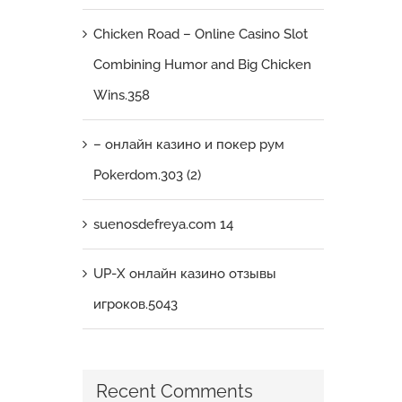
Chicken Road – Online Casino Slot
Combining Humor and Big Chicken
Wins.358
– онлайн казино и покер рум
Pokerdom.303 (2)
suenosdefreya.com 14
UP-X онлайн казино отзывы
игроков.5043
Recent Comments