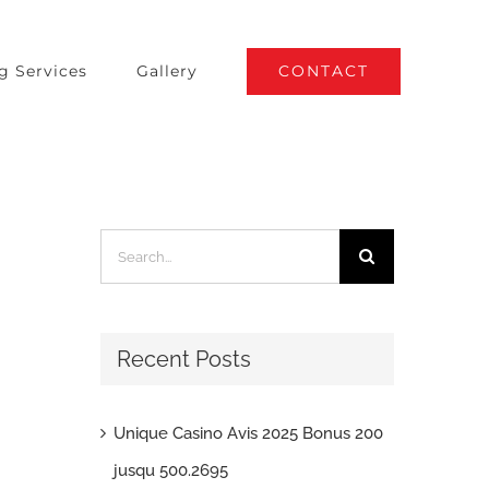
CONTACT
g Services
Gallery
Search
for:
Recent Posts
Unique Casino Avis 2025 Bonus 200
jusqu 500.2695