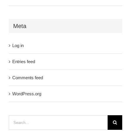
Meta
Log in
Entries feed
Comments feed
WordPress.org
Search
for: