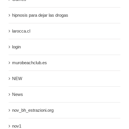
hipnosis para dejar las drogas
larocca.cl
login
murobeachclub.es
NEW
News
nov_bh_estrazioni.org
nov1