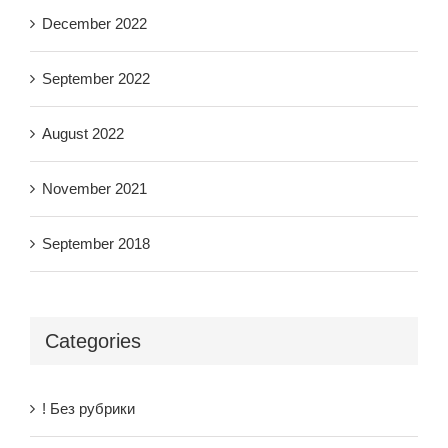
December 2022
September 2022
August 2022
November 2021
September 2018
Categories
! Без рубрики