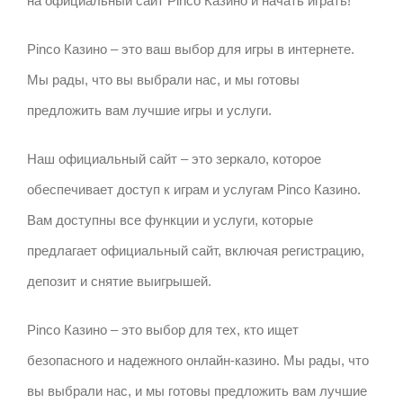
на официальный сайт Pinco Казино и начать играть!
Pinco Казино – это ваш выбор для игры в интернете.
Мы рады, что вы выбрали нас, и мы готовы
предложить вам лучшие игры и услуги.
Наш официальный сайт – это зеркало, которое
обеспечивает доступ к играм и услугам Pinco Казино.
Вам доступны все функции и услуги, которые
предлагает официальный сайт, включая регистрацию,
депозит и снятие выигрышей.
Pinco Казино – это выбор для тех, кто ищет
безопасного и надежного онлайн-казино. Мы рады, что
вы выбрали нас, и мы готовы предложить вам лучшие