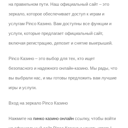
на правильном пути. Наш официальный сайт – это
зеркало, которое обеспечивает доступ к играм и
услугам Pinco Казино. Вам доступны все функции и
услуги, которые предлагает официальный сайт,
включая регистрацию, депозит и снятие выигрышей.
Pinco Казино – это выбор для тех, кто ищет
безопасного и надежного онлайн-казино. Мы рады, что
вы выбрали нас, и мы готовы предложить вам лучшие
игры и услуги.
Вход на зеркало Pinco Казино
Нажмите на
пинко казино онлайн
ссылку, чтобы войти