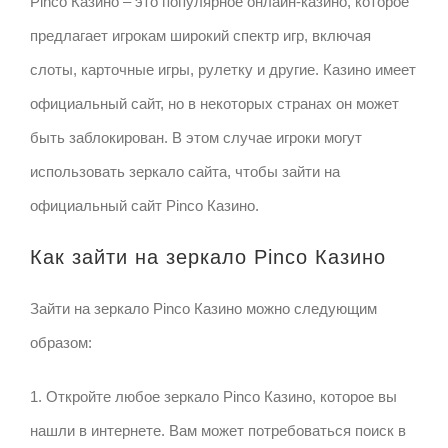
Pinco Казино – это популярное онлайн-казино, которое
предлагает игрокам широкий спектр игр, включая
слоты, карточные игры, рулетку и другие. Казино имеет
официальный сайт, но в некоторых странах он может
быть заблокирован. В этом случае игроки могут
использовать зеркало сайта, чтобы зайти на
официальный сайт Pinco Казино.
Как зайти на зеркало Pinco Казино
Зайти на зеркало Pinco Казино можно следующим
образом:
1. Откройте любое зеркало Pinco Казино, которое вы
нашли в интернете. Вам может потребоваться поиск в