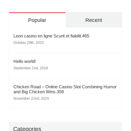
Popular
Recent
Leon casino en ligne Scurit et fiabilit.465
October 29th, 2025
Hello world!
September 2nd, 2018
Chicken Road – Online Casino Slot Combining Humor
and Big Chicken Wins.358
November 22nd, 2025
Categories