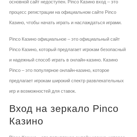
основной сайт недоступен. Pinco Казино вход – это
процесс регистрации на официальном сайте Pinco
Казино, чтобы начать играть и наслаждаться играми.
Pinco Казино официальное – это официальный сайт
Pinco Казино, который предлагает игрокам безопасный
и надежный способ играть в онлайн-казино. Казино
Pinco – это популярное онлайн-казино, которое
предлагает игрокам широкий спектр развлекательных
игр и возможностей для ставок.
Вход на зеркало Pinco
Казино