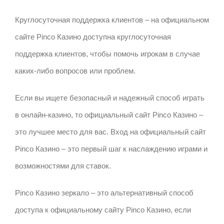
Круглосуточная поддержка клиентов – на официальном
сайте Pinco Казино доступна круглосуточная
поддержка клиентов, чтобы помочь игрокам в случае
каких-либо вопросов или проблем.
Если вы ищете безопасный и надежный способ играть
в онлайн-казино, то официальный сайт Pinco Казино –
это лучшее место для вас. Вход на официальный сайт
Pinco Казино – это первый шаг к наслаждению играми и
возможностями для ставок.
Pinco Казино зеркало – это альтернативный способ
доступа к официальному сайту Pinco Казино, если