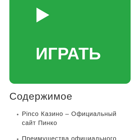
▶️
ИГРАТЬ
Содержимое
Pinco Казино – Официальный
сайт Пинко
Преимущества официального