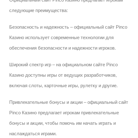
следующие преимущества:
Безопасность и надежность – официальный сайт Pinco
Казино использует современные технологии для
обеспечения безопасности и надежности игроков.
Широкий спектр игр – на официальном сайте Pinco
Казино доступны игры от ведущих разработчиков,
включая слоты, карточные игры, рулетку и другие.
Привлекательные бонусы и акции – официальный сайт
Pinco Казино предлагает игрокам привлекательные
бонусы и акции, чтобы помочь им начать играть и
наслаждаться играми.