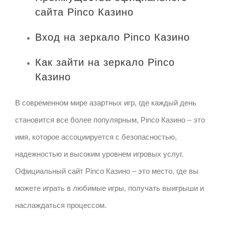
сайта Pinco Казино
Вход на зеркало Pinco Казино
Как зайти на зеркало Pinco
Казино
В современном мире азартных игр, где каждый день
становится все более популярным, Pinco Казино – это
имя, которое ассоциируется с безопасностью,
надежностью и высоким уровнем игровых услуг.
Официальный сайт Pinco Казино – это место, где вы
можете играть в любимые игры, получать выигрыши и
наслаждаться процессом.