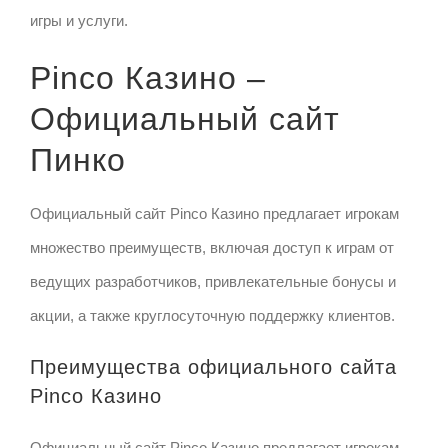
игры и услуги.
Pinco Казино –
Официальный сайт
Пинко
Официальный сайт Pinco Казино предлагает игрокам
множество преимуществ, включая доступ к играм от
ведущих разработчиков, привлекательные бонусы и
акции, а также круглосуточную поддержку клиентов.
Преимущества официального сайта
Pinco Казино
Официальный сайт Pinco Казино предлагает игрокам