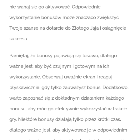
nie wahaj się go aktywować. Odpowiednie
wykorzystanie bonusów może znacząco zwiększyć
Twoje szanse na dotarcie do Złotego Jaja i osiągnięcie
sukcesu.
Pamiętaj, że bonusy pojawiają się losowo, dlatego
ważne jest, aby być czujnym i gotowym na ich
wykorzystanie. Obserwuj uważnie ekran i reaguj
błyskawicznie, gdy tylko zauważysz bonus. Dodatkowo,
warto zapoznać się z dokładnym działaniem każdego
bonusu, aby móc go efektywnie wykorzystać w trakcie
gry. Niektóre bonusy działają tylko przez krótki czas,
dlatego ważne jest, aby aktywować je w odpowiednim