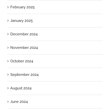
February 2025
January 2025
December 2024
November 2024
October 2024
September 2024
August 2024
June 2024