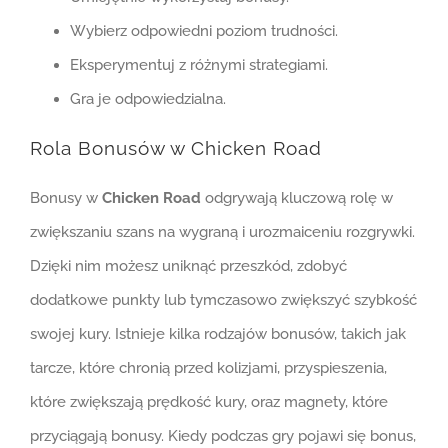
Wybierz odpowiedni poziom trudności.
Eksperymentuj z różnymi strategiami.
Gra je odpowiedzialna.
Rola Bonusów w Chicken Road
Bonusy w
Chicken Road
odgrywają kluczową rolę w
zwiększaniu szans na wygraną i urozmaiceniu rozgrywki.
Dzięki nim możesz uniknąć przeszkód, zdobyć
dodatkowe punkty lub tymczasowo zwiększyć szybkość
swojej kury. Istnieje kilka rodzajów bonusów, takich jak
tarcze, które chronią przed kolizjami, przyspieszenia,
które zwiększają prędkość kury, oraz magnety, które
przyciągają bonusy. Kiedy podczas gry pojawi się bonus,