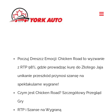
Skip
to
content
Poczuj Dreszcz Emocji: Chicken Road to wyzwanie
z RTP 98%, gdzie prowadząc kurę do Złotego Jaja
unikanie przeszkód przynosi szansę na
spektakularne wygrane!
Czym jest Chicken Road? Szczegółowy Przegląd
Gry
RTP i Szanse na Wygraną