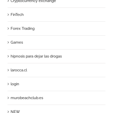
Cryptocurrency exchange
FinTech
Forex Trading
Games
hipnosis para dejar las drogas
larocca.cl
login
murobeachclub.es
NEW