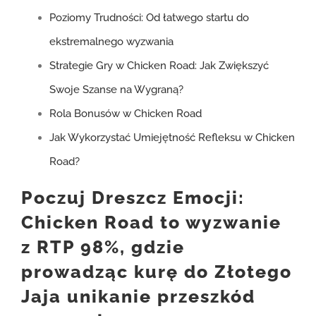
Poziomy Trudności: Od łatwego startu do
ekstremalnego wyzwania
Strategie Gry w Chicken Road: Jak Zwiększyć
Swoje Szanse na Wygraną?
Rola Bonusów w Chicken Road
Jak Wykorzystać Umiejętność Refleksu w Chicken
Road?
Poczuj Dreszcz Emocji:
Chicken Road to wyzwanie
z RTP 98%, gdzie
prowadząc kurę do Złotego
Jaja unikanie przeszkód