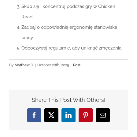
Skup się i koncentruj podczas gry w Chicken
Road.
Zadbaj o odpowiednią ergonomię stanowiska
pracy.
Odpoczywaj regularnie, aby uniknąć zmęczenia.
By
Matthew D
|
October 28th, 2025
|
Post
Share This Post With Others!
Facebook
X
LinkedIn
Pinterest
Email