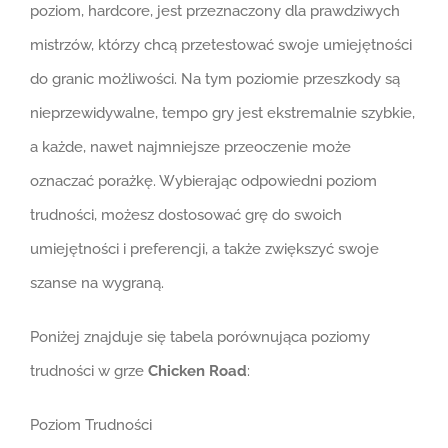
poziom, hardcore, jest przeznaczony dla prawdziwych
mistrzów, którzy chcą przetestować swoje umiejętności
do granic możliwości. Na tym poziomie przeszkody są
nieprzewidywalne, tempo gry jest ekstremalnie szybkie,
a każde, nawet najmniejsze przeoczenie może
oznaczać porażkę. Wybierając odpowiedni poziom
trudności, możesz dostosować grę do swoich
umiejętności i preferencji, a także zwiększyć swoje
szanse na wygraną.
Poniżej znajduje się tabela porównująca poziomy
trudności w grze
Chicken Road
:
Poziom Trudności