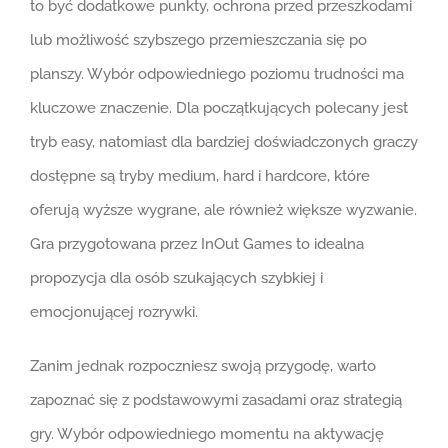
to być dodatkowe punkty, ochrona przed przeszkodami
lub możliwość szybszego przemieszczania się po
planszy. Wybór odpowiedniego poziomu trudności ma
kluczowe znaczenie. Dla początkujących polecany jest
tryb easy, natomiast dla bardziej doświadczonych graczy
dostępne są tryby medium, hard i hardcore, które
oferują wyższe wygrane, ale również większe wyzwanie.
Gra przygotowana przez InOut Games to idealna
propozycja dla osób szukających szybkiej i
emocjonującej rozrywki.
Zanim jednak rozpoczniesz swoją przygodę, warto
zapoznać się z podstawowymi zasadami oraz strategią
gry. Wybór odpowiedniego momentu na aktywację