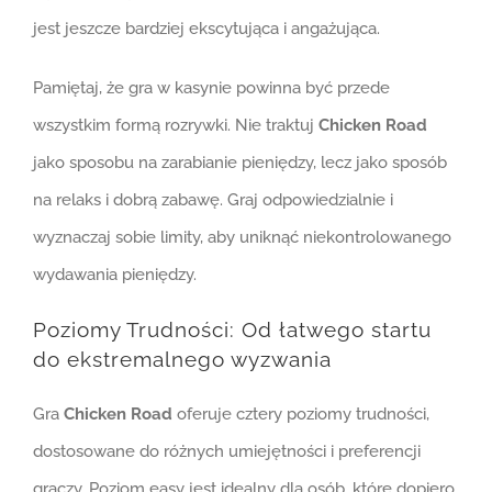
jest jeszcze bardziej ekscytująca i angażująca.
Pamiętaj, że gra w kasynie powinna być przede
wszystkim formą rozrywki. Nie traktuj
Chicken Road
jako sposobu na zarabianie pieniędzy, lecz jako sposób
na relaks i dobrą zabawę. Graj odpowiedzialnie i
wyznaczaj sobie limity, aby uniknąć niekontrolowanego
wydawania pieniędzy.
Poziomy Trudności: Od łatwego startu
do ekstremalnego wyzwania
Gra
Chicken Road
oferuje cztery poziomy trudności,
dostosowane do różnych umiejętności i preferencji
graczy. Poziom easy jest idealny dla osób, które dopiero