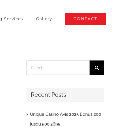
CONTACT
g Services
Gallery
Search
for:
Recent Posts
Unique Casino Avis 2025 Bonus 200
jusqu 500.2695