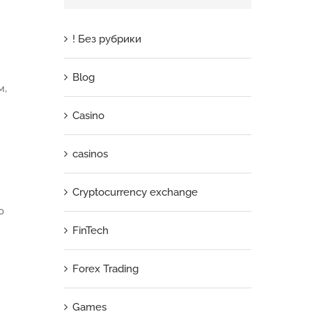
! Без рубрики
Blog
м,
Casino
casinos
Cryptocurrency exchange
ю
FinTech
Forex Trading
Games