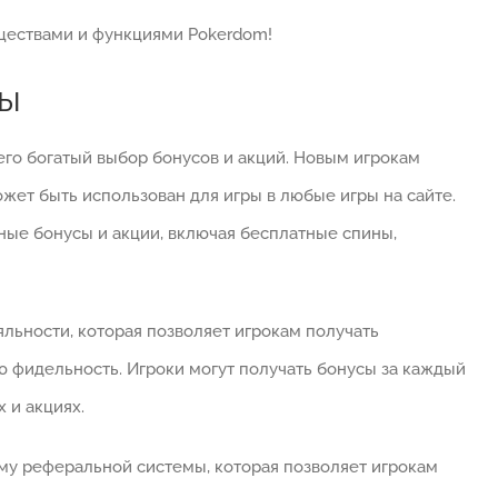
ществами и функциями Pokerdom!
сы
его богатый выбор бонусов и акций. Новым игрокам
жет быть использован для игры в любые игры на сайте.
ные бонусы и акции, включая бесплатные спины,
льности, которая позволяет игрокам получать
 фидельность. Игроки могут получать бонусы за каждый
х и акциях.
му реферальной системы, которая позволяет игрокам