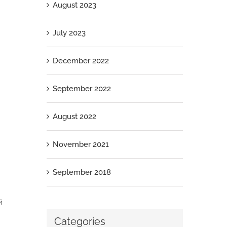
August 2023
July 2023
December 2022
September 2022
August 2022
November 2021
September 2018
й
Categories