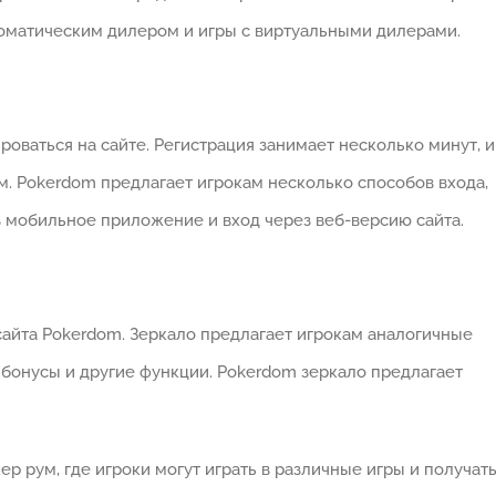
томатическим дилером и игры с виртуальными дилерами.
оваться на сайте. Регистрация занимает несколько минут, и
ам. Pokerdom предлагает игрокам несколько способов входа,
з мобильное приложение и вход через веб-версию сайта.
сайта Pokerdom. Зеркало предлагает игрокам аналогичные
, бонусы и другие функции. Pokerdom зеркало предлагает
р рум, где игроки могут играть в различные игры и получат