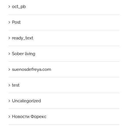
oct_pb
Post
ready_text
Sober living
suenosdefreya.com
test
Uncategorized
Новости Форекс