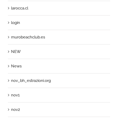
larocca.cl
login
murobeachclub.es
NEW
News
nov_bh_estrazioni.org
nov1
nov2